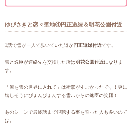
ゆびさきと恋々聖地④円正道緑＆明花公園付近
1話で雪が一人で歩いていた道が
円正道緑付近
です。
雪と逸臣が連絡先を交換した所は
明花公園付近
になりま
す。
「俺を雪の世界に入れて」は衝撃がすごかったです！更に
嬉しそうにぴょんぴょんする雪…からの逸臣の笑顔！
あのシーンで最終話まで視聴する事を誓った人も多いので
は。