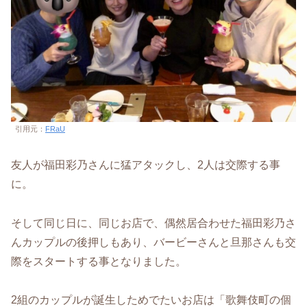
引用元：
FRaU
友人が福田彩乃さんに猛アタックし、2人は交際する事
に。
そして同じ日に、同じお店で、偶然居合わせた福田彩乃さ
んカップルの後押しもあり、バービーさんと旦那さんも交
際をスタートする事となりました。
2組のカップルが誕生しためでたいお店は「歌舞伎町の個