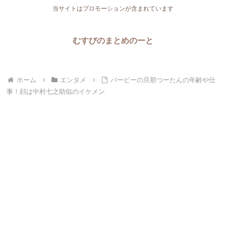
当サイトはプロモーションが含まれています
むすびのまとめのーと
ホーム
エンタメ
バービーの旦那つーたんの年齢や仕
事！顔は中村七之助似のイケメン