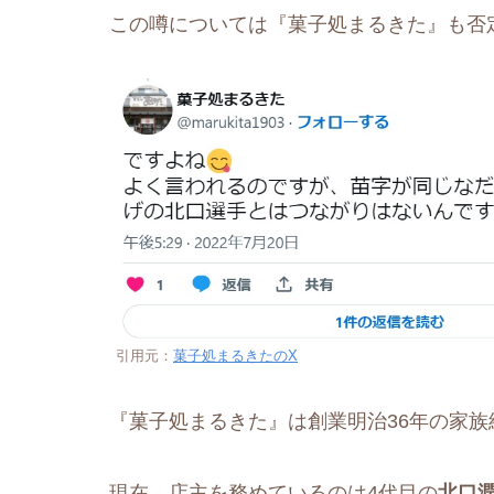
この噂については『菓子処まるきた』も否
引用元：
菓子処まるきたのX
『菓子処まるきた』は創業明治36年の家族
現在、店主を務めているのは4代目の
北口