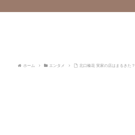
ホーム
エンタメ
北口榛花 実家の店はまるきた