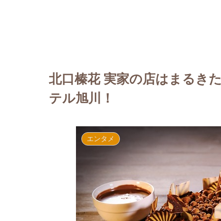
北口榛花 実家の店はまるき
テル旭川！
エンタメ