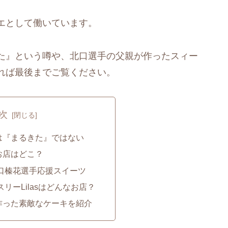
エとして働いています。
た』という噂や、北口選手の父親が作ったスィー
れば最後までご覧ください。
次
は『まるきた』ではない
お店はどこ？
口榛花選手応援スイーツ
リーLilasはどんなお店？
作った素敵なケーキを紹介