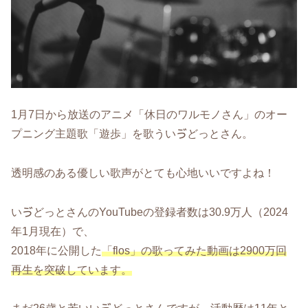
1月7日から放送のアニメ「休日のワルモノさん」のオー
プニング主題歌「遊歩」を歌ういゔどっとさん。
透明感のある優しい歌声がとても心地いいですよね！
いゔどっとさんのYouTubeの登録者数は30.9万人（2024
年1月現在）で、
2018年に公開した
「flos」の歌ってみた動画は2900万回
再生を突破しています。