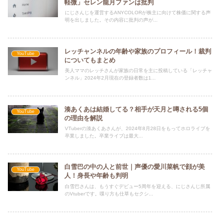
軽微」セレン龍月ファンは批判
にじさんじを運営するANYCOLORが株主に向けて株価に関する声
明を出しました。その内容に批判の声が...
レッチャンネルの年齢や家族のプロフィール！裁判
YouTube
についてもまとめ
美人ママのレッチさんが家族の日常を主に投稿している「レッチャ
ンネル」2024年2月現在の登録者数は1...
湊あくあは結婚してる？相手が天月と噂される5個
YouTube
の理由を解説
VTuberの湊あくあさんが、2024年8月28日をもってホロライブを
卒業しました。卒業ライブは最大...
白雪巴の中の人と前世｜声優の愛川菜帆で顔が美
YouTube
人！身長や年齢も判明
白雪巴さんは、もうすぐデビュー5周年を迎える、にじさんじ所属
のVtuberです。喋り方も仕草もセクシ...