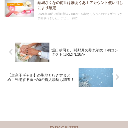
結城さくなの前世は湊あくあ！アカウント使い回し
YouTube
により確定
2024年10月26日に新人VTuber・結城さくなさんのティザーPVが
公開されました。デビュー前に...
堀口恭司と川村那月の馴れ初め！初コン
タクトはRIZIN.18か
【道産子ギャル】の聖地と行き方まと
め！登場する食べ物の購入場所も調査！
PAGE TOP