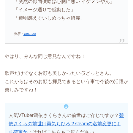
「突然の顔面供給は心臓に悪い イケメンやん」
「イメージ通りで感動した」
「透明感えぐいしめっちゃ綺麗」
引用：
YouTube
やはり、みんな同じ意見なんですね！
歌声だけでなくお顔も美しかったいゔどっとさん。
これからはそのお顔も拝見できるという事で今後の活躍が
楽しみですね！
人気VTuber碧依さくらさんの前世はご存じですか？
碧
依さくらの前世は勇気ちひろ？steamの名前変更によ
り確定か
よければこちらもご覧ください。